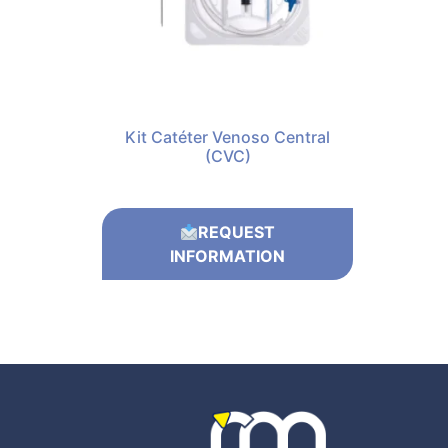
Kit Catéter Venoso Central
(CVC)
REQUEST
INFORMATION