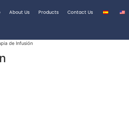
e
About Us
Products
Contact Us
pia de Infusión
ón