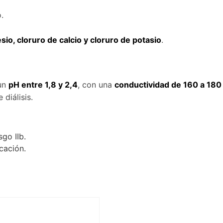
.
io, cloruro de calcio y cloruro de potasio
.
 un
pH entre 1,8 y 2,4
, con una
conductividad de 160 a 18
diálisis.
go IIb.
cación.