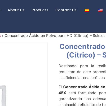
e
About Us
Products
Contact Us
s
/ Concentrado Ácido en Polvo para HD (Cítrico) – Sukse
Concentrado 
(Cítrico) 
Destinado para la real
requieran de este procedi
insuficiencia renal crónica 
El
Concentrado Ácido en 
45X
está formulado pa
garantizando una adecua
eliminación eficiente de to