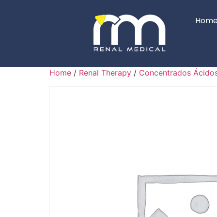
Hom
Home
/
Renal Therapy
/
Concentrados Ácido