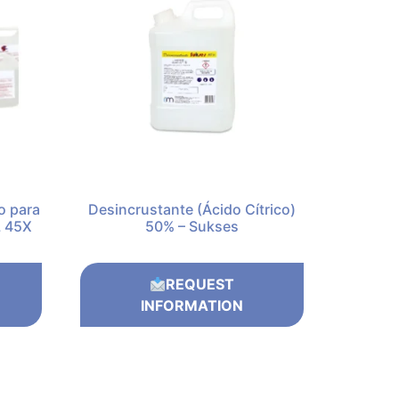
o para
Desincrustante (Ácido Cítrico)
L 45X
50% – Sukses
REQUEST
INFORMATION