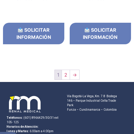
SOLICITAR
SOLICITAR
INFORMACIÓN
INFORMACIÓN
1
2
→
Vía Bogotá-La Vega, Km. 7.8 Bodega
146 – Parque Industrial Celta Trade
Park
Funza – Cundinamarca – Colombia
Teléfonos:
(601) 8966429/30/31 ext
105- 125
Horarios de Atención:
Lunes y Martes:
6:00am a 4:00pm