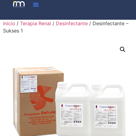
Inicio
/
Terapia Renal
/
Desinfectante
/ Desinfectante –
Sukses 1