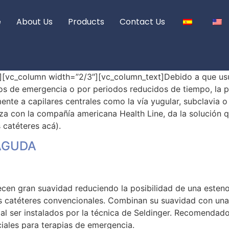
e
About Us
Products
Contact Us
][vc_column width=”2/3″][vc_column_text]Debido a que us
os de emergencia o por periodos reducidos de tiempo, la p
ente a capilares centrales como la vía yugular, subclavia o 
nza con la compañía americana Health Line, da la solución 
 catéteres acá).
AGUDA
ecen gran suavidad reduciendo la posibilidad de una esteno
os catéteres convencionales. Combinan su suavidad con un
s al ser instalados por la técnica de Seldinger. Recomendad
iales para terapias de emergencia.