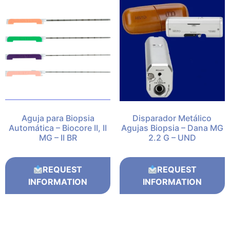
Aguja para Biopsia
Disparador Metálico
Automática – Biocore II, II
Agujas Biopsia – Dana MG
MG – II BR
2.2 G – UND
REQUEST
REQUEST
INFORMATION
INFORMATION