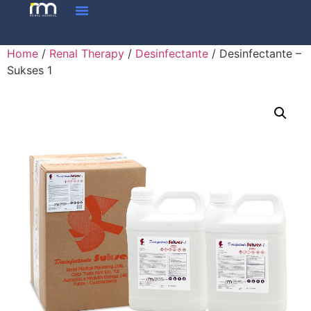
Home
/
Renal Therapy
/
Desinfectante
/ Desinfectante –
Sukses 1