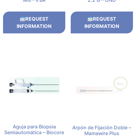
MG – II BR
2.2 G – UND
REQUEST
REQUEST
INFORMATION
INFORMATION
Aguja para Biopsia
Arpón de Fijación Doble –
Semiautomática – Biocore
Mamawire Plus