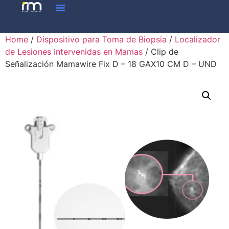
Home
/
Dispositivo para Toma de Biopsia
/
Localizador
de Lesiones Intervenidas en Mamas
/ Clip de
Señalización Mamawire Fix D – 18 GAX10 CM D – UND