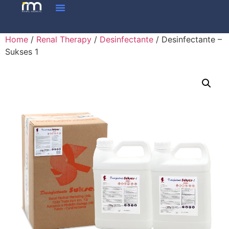
Home
/
Renal Therapy
/
Desinfectante
/ Desinfectante –
Sukses 1